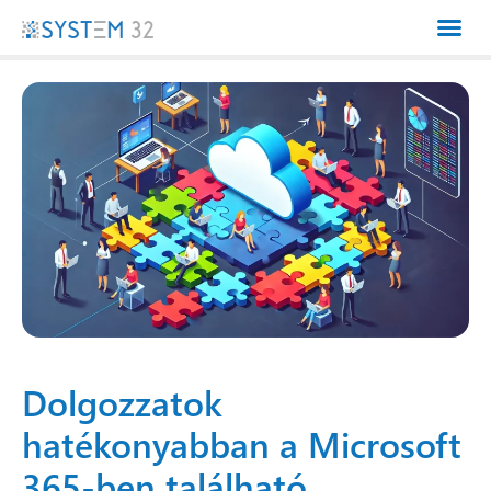
Dolgozzatok
hatékonyabban a Microsoft
365-ben található