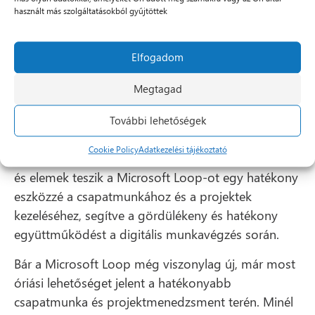
Fluid Framework platformot, ezáltal lehetővé válik a
használt más szolgáltatásokból gyűjtöttek
felhasználók számára az együttműködés
különböző Microsoft 365 alkalmazások között,
Elfogadom
tovább növelve a csapatmunka hatékonyságát.
A Fluid Framework dinamikus, közös
Megtagad
tartalomkészítést tesz lehetővé, amely lehetőséget
nyújt a csapatok számára, hogy zökkenőmentesen
További lehetőségek
dolgozzanak együtt különféle tartalomtípusokon a
Cookie Policy
Adatkezelési tájékoztató
már megszokott alkalmazásokban. Ezek a funkciók
és elemek teszik a Microsoft Loop-ot egy hatékony
eszközzé a csapatmunkához és a projektek
kezeléséhez, segítve a gördülékeny és hatékony
együttműködést a digitális munkavégzés során.
Bár a Microsoft Loop még viszonylag új, már most
óriási lehetőséget jelent a hatékonyabb
csapatmunka és projektmenedzsment terén. Minél