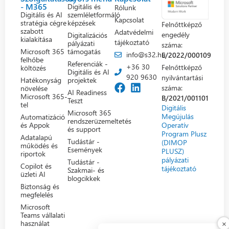
- M365
Digitális és
Rólunk
Digitális és AI
szemléletformáló
Kapcsolat
stratégia cégre
képzések
Felnőttképző
szabott
Adatvédelmi
engedély
Digitalizációs
kialakítása
tájékoztató
pályázati
száma:
Microsoft 365
támogatás
info@s32.hu
E/2022/000109
felhőbe
Referenciák -
+36 30
Felnőttképző
költözés
Digitális és AI
920 9630
nyilvántartási
Hatékonyság
projektek
száma:
növelése
AI Readiness
Microsoft 365-
B/2021/001101
Teszt
tel
Digitális
Microsoft 365
Megújulás
Automatizáció
rendszerüzemeltetés
Operatív
és Appok
és support
Program Plusz
Adatalapú
Tudástár -
(DIMOP
működés és
Események
PLUSZ)
riportok
pályázati
Tudástár -
Copilot és
tájékoztató
Szakmai- és
üzleti AI
blogcikkek
Biztonság és
megfelelés
Microsoft
Teams vállalati
×
használat