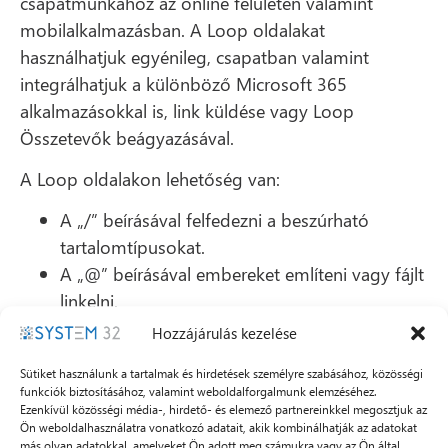
csapatmunkához az online felületen valamint
mobilalkalmazásban. A Loop oldalakat
használhatjuk egyénileg, csapatban valamint
integrálhatjuk a különböző Microsoft 365
alkalmazásokkal is, link küldése vagy Loop
Összetevők beágyazásával.
A Loop oldalakon lehetőség van:
A „/” beírásával felfedezni a beszúrható
tartalomtípusokat.
A „@” beírásával embereket említeni vagy fájlt
linkelni.
A „:” beírásával megnyitni az emoji választót.
Hozzájárulás kezelése
A Microsoft Loop és integrációi
Sütiket használunk a tartalmak és hirdetések személyre szabásához, közösségi
funkciók biztosításához, valamint weboldalforgalmunk elemzéséhez.
A Microsoft Loop egyik kulcsfontosságú jellemzője,
Ezenkívül közösségi média-, hirdető- és elemező partnereinkkel megosztjuk az
hogy a Microsoft 365 szolgáltatásba integrálja a
Ön weboldalhasználatra vonatkozó adatait, akik kombinálhatják az adatokat
más olyan adatokkal, amelyeket Ön adott meg számukra vagy az Ön által