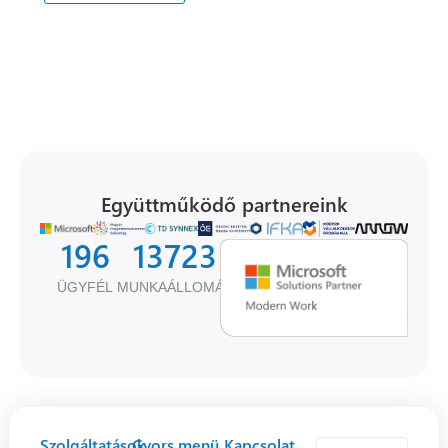
Együttműködő partnereink
196
13799
ÜGYFÉL
MUNKAÁLLOMÁS
Szolgáltatások
Gyors menü
Kapcsolat