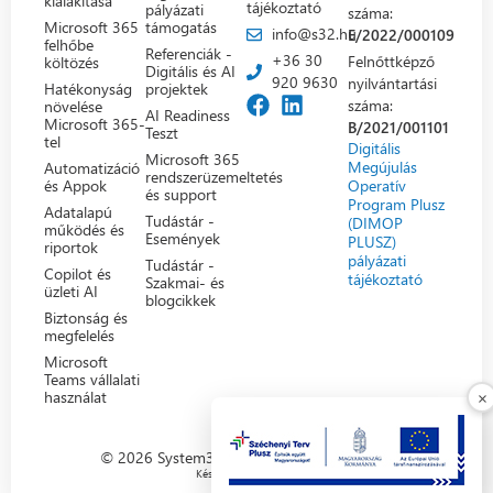
kialakítása
tájékoztató
pályázati
száma:
Microsoft 365
támogatás
info@s32.hu
E/2022/000109
felhőbe
Referenciák -
+36 30
Felnőttképző
költözés
Digitális és AI
920 9630
nyilvántartási
Hatékonyság
projektek
száma:
növelése
AI Readiness
Microsoft 365-
B/2021/001101
Teszt
tel
Digitális
Microsoft 365
Megújulás
Automatizáció
rendszerüzemeltetés
Operatív
és Appok
és support
Program Plusz
Adatalapú
Tudástár -
(DIMOP
működés és
Események
PLUSZ)
riportok
pályázati
Tudástár -
Copilot és
tájékoztató
Szakmai- és
üzleti AI
blogcikkek
Biztonság és
megfelelés
Microsoft
Teams vállalati
×
használat
© 2026 System32 • Minden jog fenntartva.
Készítette: Artsolution