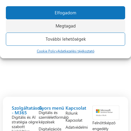
Elfogadom
Megtagad
További lehetőségek
Cookie Policy
Adatkezelési tájékoztató
Szolgáltatások
Gyors menü
Kapcsolat
- M365
Digitális és
Rólunk
Digitális és AI
szemléletformáló
Kapcsolat
stratégia cégre
képzések
Felnőttképző
szabott
Adatvédelmi
engedély
Digitalizációs