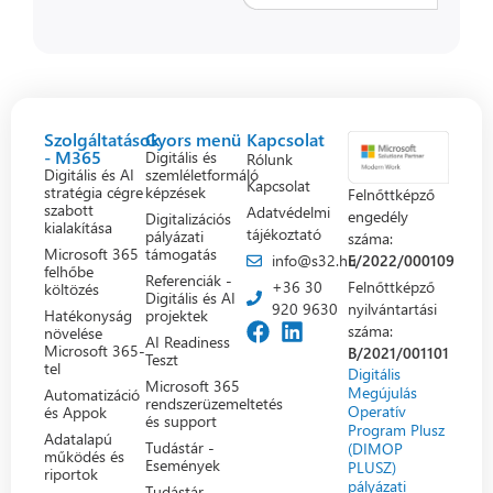
Szolgáltatások
Gyors menü
Kapcsolat
- M365
Digitális és
Rólunk
Digitális és AI
szemléletformáló
Kapcsolat
stratégia cégre
képzések
Felnőttképző
szabott
Adatvédelmi
engedély
Digitalizációs
kialakítása
tájékoztató
pályázati
száma:
Microsoft 365
támogatás
info@s32.hu
E/2022/000109
felhőbe
Referenciák -
+36 30
Felnőttképző
költözés
Digitális és AI
920 9630
nyilvántartási
Hatékonyság
projektek
száma:
növelése
AI Readiness
Microsoft 365-
B/2021/001101
Teszt
tel
Digitális
Microsoft 365
Megújulás
Automatizáció
rendszerüzemeltetés
Operatív
és Appok
és support
Program Plusz
Adatalapú
Tudástár -
(DIMOP
működés és
Események
PLUSZ)
riportok
pályázati
Tudástár -