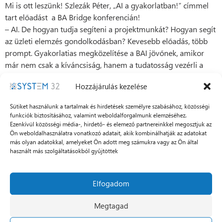
Mi is ott leszünk! Szlezák Péter, „AI a gyakorlatban!” címmel
tart előadást a BA Bridge konferencián!
– AI. De hogyan tudja segíteni a projektmunkát? Hogyan segít
az üzleti elemzés gondolkodásban? Kevesebb előadás, több
prompt. Gyakorlatias megközelítése a BAI jövőnek, amikor
már nem csak a kíváncsiság, hanem a tudatosság vezérli a
billentyűzetedet.
Hozzájárulás kezelése
– Hogyan befolyásolja a management, az IT, a felhasználók
attitűdje a felhős adattárolást és az AI eszközök
Sütiket használunk a tartalmak és hirdetések személyre szabásához, közösségi
felhasználását?
funkciók biztosításához, valamint weboldalforgalmunk elemzéséhez.
– Mi a megoldás, hogyan mozdítsuk előre a digitalizációt a
Ezenkívül közösségi média-, hirdető- és elemező partnereinkkel megosztjuk az
Ön weboldalhasználatra vonatkozó adatait, akik kombinálhatják az adatokat
vállalati kultúrában?
más olyan adatokkal, amelyeket Ön adott meg számukra vagy az Ön által
– Vezetői és projektvezetői feladatok a kultúraváltás során.
használt más szolgáltatásokból gyűjtöttek
Többek között ezekről a témákról fog nekünk előadást tartani
Péter!
Elfogadom
Gyere el, tedd fel a kérdéseidet Te is!
Megtagad
Jelentkezem a konferenciára