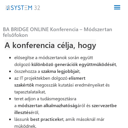
BA BRIDGE ONLINE Konferencia – Módszertan
felsőfokon
A konferencia célja, hogy
elősegítse a módszertanok során együtt
dolgozó
különböző generációk együttműködését
,
összehozza a
szakma legjobbjai
t,
az IT projektekben dolgozó
elismert
szakértők
megosszák kutatási eredményeiket és
tapasztalataikat,
teret adjon a tudásmegosztásra
a
módszertan
alkalmazhatóság
áról és
szervezetbe
illesztés
éről,
lássunk
best practicek
et, amik másoknál már
működnek,