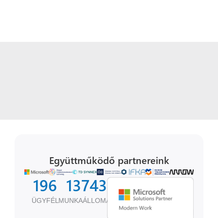
Együttműködő partnereink
196
13799
ÜGYFÉL
MUNKAÁLLOMÁS