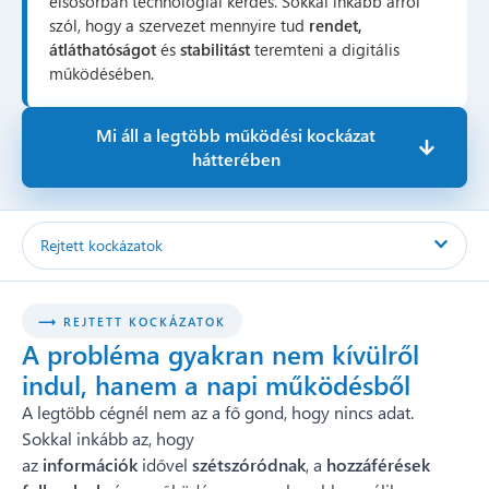
elsősorban technológiai kérdés. Sokkal inkább arról
szól, hogy a szervezet mennyire tud
rendet,
átláthatóságot
és
stabilitást
teremteni a digitális
működésében.
Mi áll a legtöbb működési kockázat
hátterében
Rejtett kockázatok
⟶ REJTETT KOCKÁZATOK
A probléma gyakran nem kívülről
indul, hanem a napi működésből
A legtöbb cégnél nem az a fő gond, hogy nincs adat.
Sokkal inkább az, hogy
az
információk
idővel
szétszóródnak
, a
hozzáférések