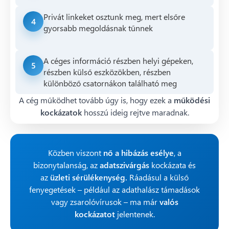
Privát linkeket osztunk meg, mert elsőre
4
gyorsabb megoldásnak tűnnek
A céges információ részben helyi gépeken,
5
részben külső eszközökben, részben
különböző csatornákon található meg
A cég működhet tovább úgy is, hogy ezek a
működési
kockázatok
hosszú ideig rejtve maradnak.
Közben viszont
nő a hibázás esélye
, a
bizonytalanság, az
adatszivárgás
kockázata és
az
üzleti sérülékenység.
Ráadásul a külső
fenyegetések – például az adathalász támadások
vagy zsarolóvírusok – ma már
valós
kockázatot
jelentenek.