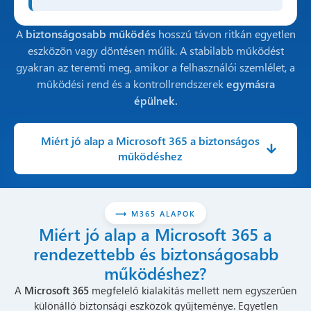
A
biztonságosabb működés
hosszú távon ritkán egyetlen
eszközön vagy döntésen múlik. A stabilabb működést
gyakran az teremti meg, amikor a felhasználói szemlélet, a
működési rend és a kontrollrendszerek
egymásra
épülnek.
Miért jó alap a Microsoft 365 a biztonságos
működéshez
⟶ M365 ALAPOK
Miért jó alap a Microsoft 365 a
rendezettebb és biztonságosabb
működéshez?
A
Microsoft 365
megfelelő kialakítás mellett nem egyszerűen
különálló biztonsági eszközök gyűjteménye. Egyetlen