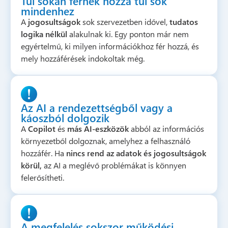
Túl sokan férnek hozzá túl sok
mindenhez
A
jogosultságok
sok szervezetben idővel,
tudatos
logika nélkül
alakulnak ki. Egy ponton már nem
egyértelmű, ki milyen információkhoz fér hozzá, és
mely hozzáférések indokoltak még.
Az AI a rendezettségből vagy a
káoszból dolgozik
A
Copilot
és
más AI-eszközök
abból az információs
környezetből dolgoznak, amelyhez a felhasználó
hozzáfér. Ha
nincs rend az adatok és jogosultságok
körül,
az AI a meglévő problémákat is könnyen
felerősítheti.
A megfelelés sokszor működési