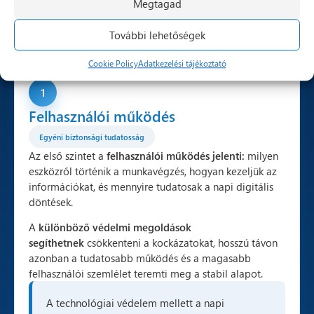
Megtagad
épülő
döntésekből, működési szabályokból és tudatosabb
információkezelésből alakul ki.
További lehetőségek
A
Microsoft 365 biztonság
és a jobban kontrollálható
működés gyakran három egymásra épülő szinten fejlődik.
Cookie Policy
Adatkezelési tájékoztató
1
Felhasználói működés
Egyéni biztonsági tudatosság
Az első szintet a
felhasználói működés jelenti:
milyen
eszközről történik a munkavégzés, hogyan kezeljük az
információkat, és mennyire tudatosak a napi digitális
döntések.
A
különböző védelmi megoldások
segíthetnek
csökkenteni a kockázatokat, hosszú távon
azonban a tudatosabb működés és a magasabb
felhasználói szemlélet teremti meg a stabil alapot.
A technológiai védelem mellett a napi