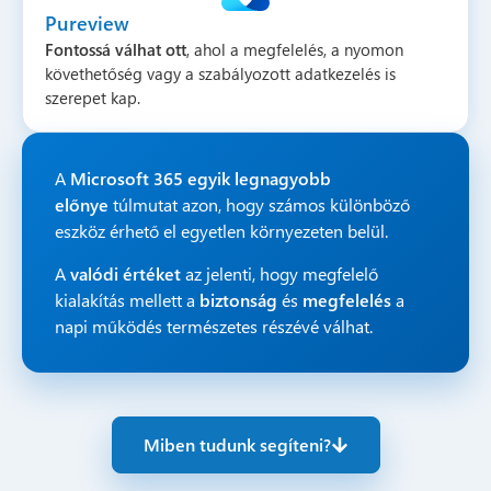
Pureview
Fontossá válhat ott
, ahol a megfelelés, a nyomon
követhetőség vagy a szabályozott adatkezelés is
szerepet kap.
A
Microsoft 365 egyik legnagyobb
előnye
túlmutat azon, hogy számos különböző
eszköz érhető el egyetlen környezeten belül.
A
valódi értéket
az jelenti, hogy megfelelő
kialakítás mellett a
biztonság
és
megfelelés
a
napi működés természetes részévé válhat.
Miben tudunk segíteni?