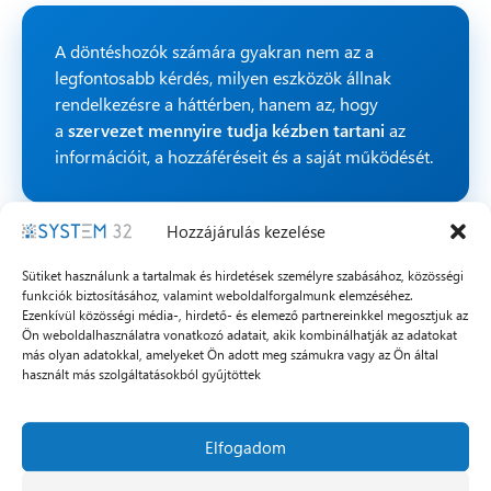
A döntéshozók számára gyakran nem az a
legfontosabb kérdés, milyen eszközök állnak
rendelkezésre a háttérben, hanem az, hogy
a
szervezet mennyire tudja kézben tartani
az
információit, a hozzáféréseit és a saját működését.
Hozzájárulás kezelése
Milyen területeken épül fel a biztonságos
működés?
Sütiket használunk a tartalmak és hirdetések személyre szabásához, közösségi
funkciók biztosításához, valamint weboldalforgalmunk elemzéséhez.
Ezenkívül közösségi média-, hirdető- és elemező partnereinkkel megosztjuk az
Ön weboldalhasználatra vonatkozó adatait, akik kombinálhatják az adatokat
más olyan adatokkal, amelyeket Ön adott meg számukra vagy az Ön által
⟶ FEJLŐDÉSI MODELL
használt más szolgáltatásokból gyűjtöttek
A Microsoft 365 biztonság alapjai:
három egymásra épülő terület
Elfogadom
A
stabil digitális működés
ritkán egyetlen eszközön vagy
technológiai beállításon múlik. Sokkal inkább
egymásra