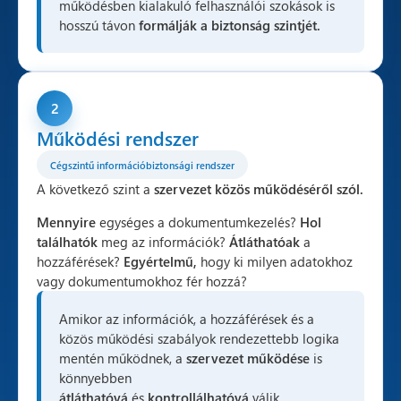
működésben kialakuló felhasználói szokások is
hosszú távon
formálják a biztonság szintjét.
2
Működési rendszer
Cégszintű információbiztonsági rendszer
A következő szint a
szervezet közös működéséről szól.
Mennyire
egységes a dokumentumkezelés?
Hol
találhatók
meg az információk?
Átláthatóak
a
hozzáférések?
Egyértelmű,
hogy ki milyen adatokhoz
vagy dokumentumokhoz fér hozzá?
Amikor az információk, a hozzáférések és a
közös működési szabályok rendezettebb logika
mentén működnek, a
szervezet működése
is
könnyebben
átláthatóvá
és
kontrollálhatóvá
válik.