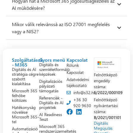
Hogyan hat a Microsoft 365 jogosultságkezelés az
AI működésére?
Mikor válik relevánssá az ISO 27001 megfelelés
vagy a NIS2?
Szolgáltatások
Gyors menü
Kapcsolat
- M365
Digitális és
Rólunk
Digitális és AI
szemléletformáló
Kapcsolat
stratégia cégre
képzések
Felnőttképző
szabott
Adatvédelmi
engedély
Digitalizációs
kialakítása
tájékoztató
pályázati
száma:
Microsoft 365
támogatás
info@s32.hu
E/2022/000109
felhőbe
Referenciák -
+36 30
Felnőttképző
költözés
Digitális és AI
920 9630
nyilvántartási
Hatékonyság
projektek
száma:
növelése
AI Readiness
Microsoft 365-
B/2021/001101
Teszt
tel
Digitális
Microsoft 365
Megújulás
Automatizáció
rendszerüzemeltetés