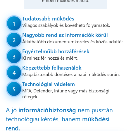
emberi működés marad.
Tudatosabb működés
1
Világos szabályok és követhető folyamatok.
Nagyobb rend az információk körül
2
Átláthatóbb dokumentumkezelés és közös adattér.
Egyértelműbb hozzáférések
3
Ki mihez fér hozzá és miért.
Képzettebb felhasználók
4
Magabiztosabb döntések a napi működés során.
Technológiai védelem
5
MFA, Defender, Intune vagy más biztonsági
rétegek.
A jó
információbiztonság
nem pusztán
technológiai kérdés, hanem
működési
rend.