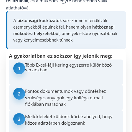
fellazulnak
, és a működés egyre nehezebben válik
átláthatóvá.
A
biztonsági kockázatok
sokszor nem rendkívüli
eseményekből épülnek fel, hanem olyan
hétköznapi
működési helyzetekből,
amelyek elsőre gyorsabbnak
vagy kényelmesebbnek tűnnek.
A gyakorlatban ez sokszor így jelenik meg:
Több Excel-fájl kering egyszerre különböző
1
verziókban
Fontos dokumentumok vagy döntéshez
2
szükséges anyagok egy kolléga e-mail
fiókjában maradnak
Mellékleteket küldünk körbe ahelyett, hogy
3
közös adattérben dolgoznánk