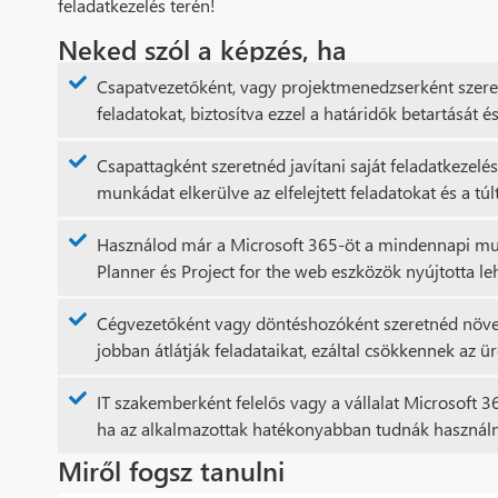
feladatkezelés terén!
Neked szól a képzés, ha
Csapatvezetőként, vagy projektmenedzserként szeret
feladatokat, biztosítva ezzel a határidők betartását és
Csapattagként szeretnéd javítani saját feladatkezelé
munkádat elkerülve az elfelejtett feladatokat és a túl
Használod már a Microsoft 365-öt a mindennapi mun
Planner és Project for the web eszközök nyújtotta le
Cégvezetőként vagy döntéshozóként szeretnéd növeln
jobban átlátják feladataikat, ezáltal csökkennek az ür
IT szakemberként felelős vagy a vállalat Microsoft 3
ha az alkalmazottak hatékonyabban tudnák használni
Miről fogsz tanulni