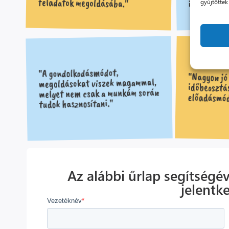
feladatok megoldásába."
információ
gyűjtöttek
"A gondolkodásmódot,
"Nagyon jó 
időbeosztás,
megoldásokat viszek magammal,
melyet nem csak a munkám során
előadásmód
tudok hasznosítani."
Az alábbi űrlap segítségév
jelentk