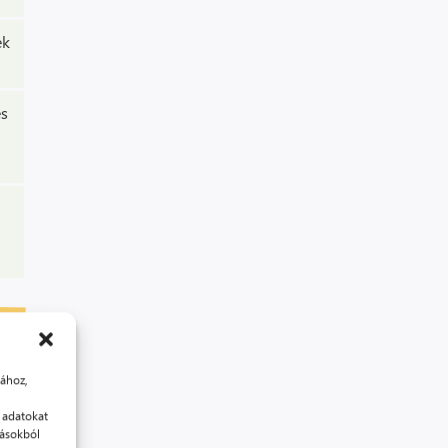
ek
és
sához,
 adatokat
tásokból