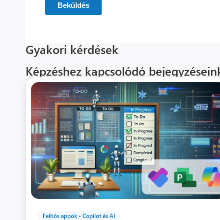
Gyakori kérdések
Képzéshez kapcsolódó bejegyzésein
Felhős appok
•
Copilot és AI