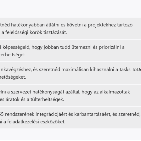
néd hatékonyabban átlátni és követni a projektekhez tartozó
 a felelősségi körök tisztázását.
si képességeid, hogy jobban tudd ütemezni és priorizálni a
terheltséget
kavégzéshez, és szeretnéd maximálisan kihasználni a Tasks ToD
hetőségeket.
i a szervezet hatékonyságát azáltal, hogy az alkalmazottak
esjáratok és a túlterheltségek.
65 rendszerének integrációjáért és karbantartásáért, és szeretnéd,
 a feladatkezelési eszközöket.