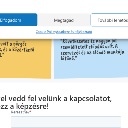
kat."
Elfogadom
Megtagad
További lehető
Cookie Policy
Adatkezelési tájékoztató
"Következetes és nagyon jól
volt a pörgős
 és a közérthető
szemléltetett előadás volt. A
szervezés és az előadó munkája
."
kitűnő."
el vedd fel velünk a kapcsolatot,
ezz a képzésre!