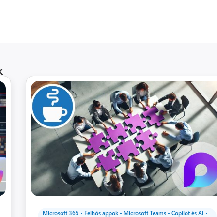
k
Microsoft 365
•
Felhős appok
•
Microsoft Teams
•
Copilot és AI
•