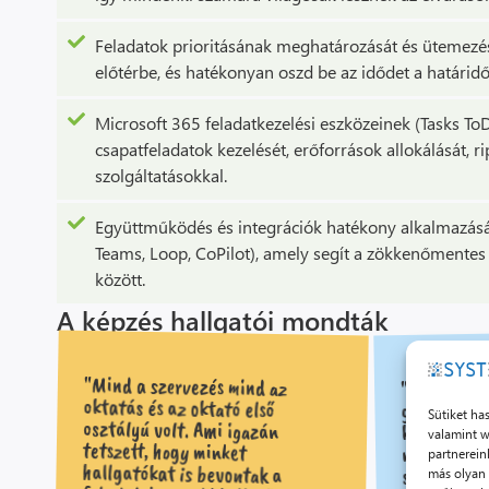
Feladatok prioritásának meghatározását és ütemezésé
előtérbe, és hatékonyan oszd be az idődet a határid
Microsoft 365 feladatkezelési eszközeinek (Tasks ToDo
csapatfeladatok kezelését, erőforrások allokálását, r
szolgáltatásokkal.
Együttműködés és integrációk hatékony alkalmazását 
Teams, Loop, CoPilot), amely segít a zökkenőmente
között.
A képzés hallgatói mondták
"Mind a szervezés mind az
oktatás és az oktató első
osztályú volt. Ami igazán
tetszett, hogy minket
hallgatókat is bevontak a
"Rengeteg ú
gyarapodot
Sütiket ha
kiemelném 
valamint w
menedzsme
partnerein
stakeholde
más olyan 