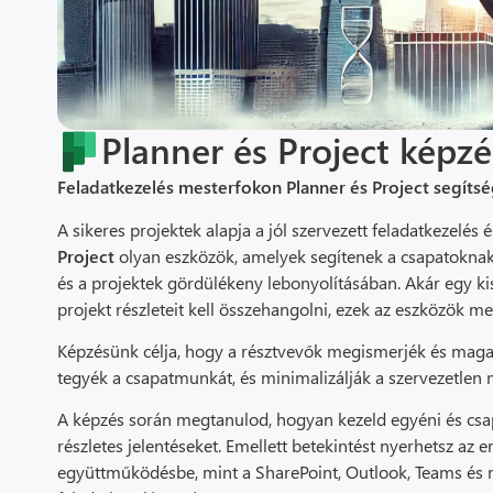
Planner és Project képzé
Feladatkezelés mesterfokon Planner és Project segíts
A sikeres projektek alapja a jól szervezett feladatkezelé
Project
olyan eszközök, amelyek segítenek a csapatokna
és a projektek gördülékeny lebonyolításában. Akár egy ki
projekt részleteit kell összehangolni, ezek az eszközök me
Képzésünk célja, hogy a résztvevők megismerjék és magab
tegyék a csapatmunkát, és minimalizálják a szervezetle
A képzés során megtanulod, hogyan kezeld egyéni és csap
részletes jelentéseket. Emellett betekintést nyerhetsz az
együttműködésbe, mint a SharePoint, Outlook, Teams és m