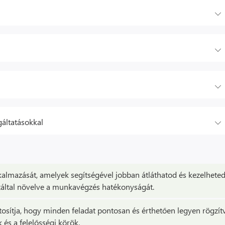
gáltatásokkal
kalmazását, amelyek segítségével jobban átláthatod és kezelheted
ezáltal növelve a munkavégzés hatékonyságát.
tosítja, hogy minden feladat pontosan és érthetően legyen rögzít
és a felelősségi körök.