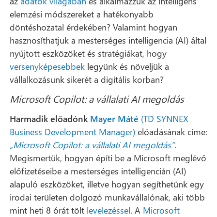
az
adatok világában
és alkalmazzuk az intelligens
elemzési módszereket a hatékonyabb
döntéshozatal érdekében? Valamint hogyan
hasznosíthatjuk a mesterséges intelligencia (AI) által
nyújtott eszközöket és stratégiákat, hogy
versenyképesebbek
legyünk és növeljük a
vállalkozásunk sikerét a digitális korban?
Microsoft Copilot: a vállalati AI megoldás
Harmadik előadónk
Mayer Máté
(TD SYNNEX
Business Development Manager)
előadásának címe:
„Microsoft Copilot: a vállalati AI megoldás”
.
Megismertük, hogyan építi be a Microsoft meglévő
előfizetéseibe a mesterséges intelligencián (AI)
alapuló eszközöket, illetve hogyan segíthetünk egy
irodai területen dolgozó munkavállalónak, aki több
mint heti 8 órát tölt
levelezéssel
. A
Microsoft