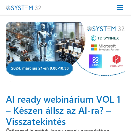
AI ready webinárium VOL 1
– Készen állsz az AI-ra? –
Visszatekintés
Örömmel jelentjük, hogy remek hangulatban