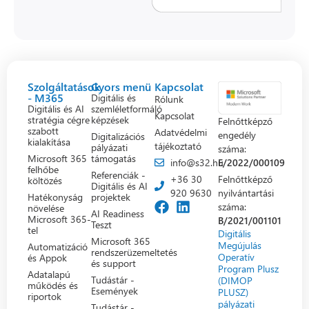
Szolgáltatások
Gyors menü
Kapcsolat
- M365
Digitális és
Rólunk
Digitális és AI
szemléletformáló
Kapcsolat
stratégia cégre
képzések
Felnőttképző
szabott
Adatvédelmi
engedély
Digitalizációs
kialakítása
tájékoztató
pályázati
száma:
Microsoft 365
támogatás
info@s32.hu
E/2022/000109
felhőbe
Referenciák -
+36 30
Felnőttképző
költözés
Digitális és AI
920 9630
nyilvántartási
Hatékonyság
projektek
száma:
növelése
AI Readiness
Microsoft 365-
B/2021/001101
Teszt
tel
Digitális
Microsoft 365
Megújulás
Automatizáció
rendszerüzemeltetés
Operatív
és Appok
és support
Program Plusz
Adatalapú
Tudástár -
(DIMOP
működés és
Események
PLUSZ)
riportok
pályázati
Tudástár -