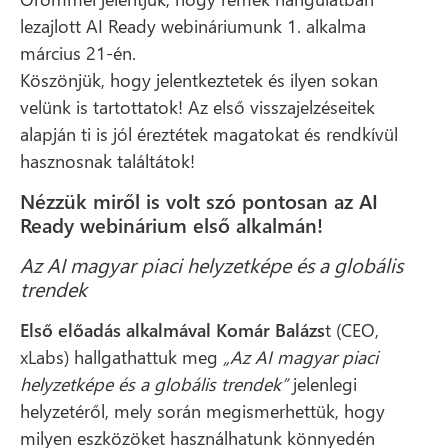
lezajlott AI Ready webináriumunk 1. alkalma
március 21-én.
Köszönjük, hogy jelentkeztetek és ilyen sokan
velünk is tartottatok! Az első visszajelzéseitek
alapján ti is jól éreztétek magatokat és rendkívül
hasznosnak találtátok!
Nézzük miről is volt szó pontosan az AI
Ready webinárium első alkalmán!
Az AI magyar piaci helyzetképe és a globális
trendek
Első előadás alkalmával Komár Balázs
t (CEO,
xLabs) hallgathattuk meg
„Az AI magyar piaci
helyzetképe és a globális trendek”
jelenlegi
helyzetéről, mely során megismerhettük, hogy
milyen eszközöket használhatunk könnyedén