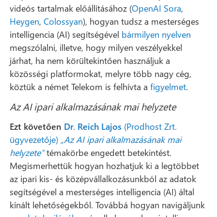
videós tartalmak előállításához (
OpenAI Sora
,
Heygen
,
Colossyan
), hogyan tudsz a mesterséges
intelligencia (AI) segítségével
bármilyen nyelven
megszólalni, illetve, hogy milyen veszélyekkel
járhat, ha nem körültekintően használjuk a
közösségi platformokat, melyre több nagy cég,
köztük a német Telekom is felhívta a
figyelmet
.
Az AI ipari alkalmazásának mai helyzete
Ezt követően
Dr. Reich Lajos
(Prodhost Zrt.
ügyvezetője)
„Az AI ipari alkalmazásának mai
helyzete”
témakörbe engedett betekintést.
Megismerhettük hogyan hozhatjuk ki a legtöbbet
az ipari kis- és középvállalkozásunkból az adatok
segítségével a mesterséges intelligencia (AI) által
kínált lehetőségekből. Továbbá hogyan navigáljunk