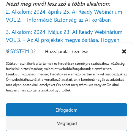
Nézd meg miről lesz szó a többi alkalmon:
2. Alkalom: 2024. április 25. AI Ready Webinárium
VOL 2. – Információ Biztonság az AI korában
3. Alkalom: 2024. Május 23. AI Ready Webinárium
VOL 3. – Az AI projektek megvalósítása. Hogyan
legyél AI ready?
Hozzájárulás kezelése
Szeretnéd megtekinteni az
Sütiket használunk a tartalmak és hirdetések személyre szabásához, közösségi
előadásokról készült
funkciók biztosításához, valamint weboldalforgalmunk elemzéséhez.
Ezenkívül közösségi média-, hirdető- és elemező partnereinkkel megosztjuk az
Ön weboldalhasználatra vonatkozó adatait, akik kombinálhatják az adatokat
videókat?
más olyan adatokkal, amelyeket Ön adott meg számukra vagy az Ön által
használt más szolgáltatásokból gyűjtöttek
Töltsd ki a regisztrációs űrlapot és a hozzáférést a
visszaigazoló emailben találod!
Elfogadom
Megtagad